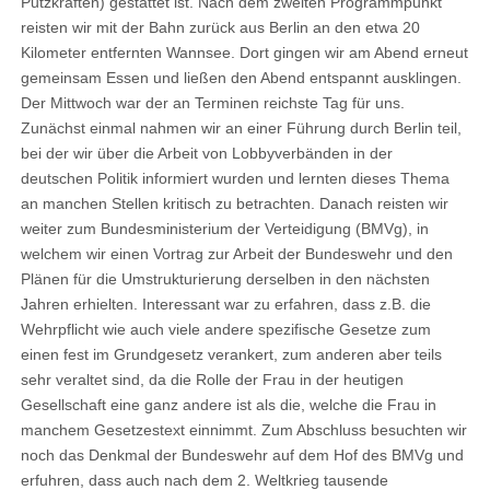
Putzkräften) gestattet ist. Nach dem zweiten Programmpunkt
reisten wir mit der Bahn zurück aus Berlin an den etwa 20
Kilometer entfernten Wannsee. Dort gingen wir am Abend erneut
gemeinsam Essen und ließen den Abend entspannt ausklingen.
Der Mittwoch war der an Terminen reichste Tag für uns.
Zunächst einmal nahmen wir an einer Führung durch Berlin teil,
bei der wir über die Arbeit von Lobbyverbänden in der
deutschen Politik informiert wurden und lernten dieses Thema
an manchen Stellen kritisch zu betrachten. Danach reisten wir
weiter zum Bundesministerium der Verteidigung (BMVg), in
welchem wir einen Vortrag zur Arbeit der Bundeswehr und den
Plänen für die Umstrukturierung derselben in den nächsten
Jahren erhielten. Interessant war zu erfahren, dass z.B. die
Wehrpflicht wie auch viele andere spezifische Gesetze zum
einen fest im Grundgesetz verankert, zum anderen aber teils
sehr veraltet sind, da die Rolle der Frau in der heutigen
Gesellschaft eine ganz andere ist als die, welche die Frau in
manchem Gesetzestext einnimmt. Zum Abschluss besuchten wir
noch das Denkmal der Bundeswehr auf dem Hof des BMVg und
erfuhren, dass auch nach dem 2. Weltkrieg tausende