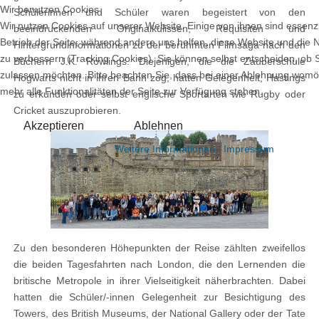
Wir benutzen Cookies
Schülerinnen und Schüler waren begeistert von den
Wir nutzen Cookies auf unserer Website. Einige von ihnen sind essenzi
beeindruckenden Originalkulissen, Requisiten und
Betrieb der Seite, während andere uns helfen, diese Website und die 
Hintergrundinformationen zu der berühmten Filmsaga nach den
zu verbessern (Tracking Cookies). Sie können selbst entscheiden, ob 
Büchern J.K. Rowlings. Diejenigen, die die Zauberschule
zulassen möchten. Bitte beachten Sie, dass bei einer Ablehnung womög
Hogwarts nicht in ihren Bann zog, hatten Gelegenheit, Hastings
mehr alle Funktionalitäten der Seite zur Verfügung stehen.
zu erkunden oder selbst englische Sportarten wie Rugby oder
Cricket auszuprobieren.
Akzeptieren
Ablehnen
Weitere Informationen
|
Impressum
Zu den besonderen Höhepunkten der Reise zählten zweifellos
die beiden Tagesfahrten nach London, die den Lernenden die
britische Metropole in ihrer Vielseitigkeit näherbrachten. Dabei
hatten die Schüler/-innen Gelegenheit zur Besichtigung des
Towers, des British Museums, der National Gallery oder der Tate