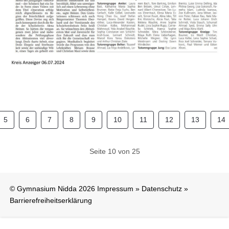
5
6
7
8
9
10
11
12
13
14
Seite 10 von 25
© Gymnasium Nidda 2026
Impressum
»
Datenschutz
»
Barrierefreiheitserklärung