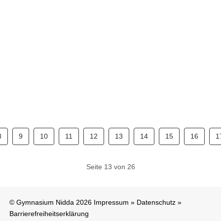
8
9
10
11
12
13
14
15
16
1
Seite 13 von 26
© Gymnasium Nidda 2026
Impressum
»
Datenschutz
»
Barrierefreiheitserklärung