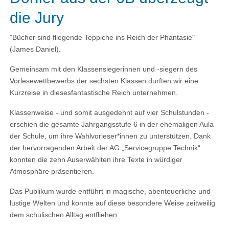
die Jury
"Bücher sind fliegende Teppiche ins Reich der Phantasie"
(James Daniel).
Gemeinsam mit den Klassensieger
innen
und -sieger
n
des
Vorlesewettbewerbs der sechsten Klassen
durften wir
eine
Kurzreise in d
ieses
fantastische Reich unternehmen.
Klassenweise - und somit ausgedehnt auf vier Schulstunden -
erschien die gesamte Jahrgangsstufe
6
in der ehemaligen Aula
der Schule, um ihre
Wahlvorleser
*innen
zu unterstützen. Dank
der hervorragenden Arbeit der AG „Servicegruppe Technik“
konnten die
zehn
Auserwählten
ihre Texte in würdiger
Atmosphäre präsentieren.
Das Publikum wurde entführt in
magische, abenteuerliche und
lustige Welten und konnte auf diese besondere Weise zeitweilig
dem schulischen Alltag entfliehen
.