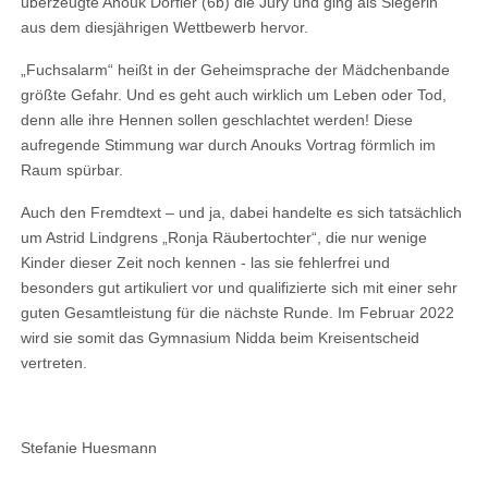
überzeugte Anouk Dörfler (6b)
die Jury und ging als Sieger
in
aus dem diesjährigen Wettbewerb hervor.
„Fuchsalarm“ heißt in der Geheimsprache der Mädchenbande
größte Gefahr. Und es geht auch wirklich um Leben oder Tod,
denn alle ihre Hennen sollen geschlachtet werden! Diese
aufregende Stimmung war durch Anouks Vortrag förmlich im
Raum spürbar
.
Auch den
Fremdtext – und ja, dabei handelte es sich tatsächlich
um Astrid Lindgrens „Ronja Räubertochter“, die nur wenige
Kinder dieser Zeit noch kennen -
las
sie
fehlerfrei und
besonders gut artikuliert vor und qualifizierte sich mit einer sehr
guten Gesamtleistung für die nächste Runde. Im Februar 202
2
wird
sie
somit das Gymnasium Nidda beim Kreisentscheid
vertreten.
Stefanie Huesmann