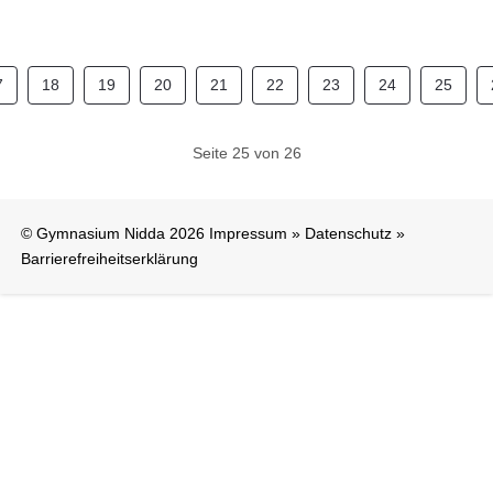
7
18
19
20
21
22
23
24
25
Seite 25 von 26
© Gymnasium Nidda 2026
Impressum
»
Datenschutz
»
Barrierefreiheitserklärung