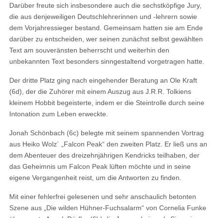
Darüber freute sich insbesondere auch die sechstköpfige Jury,
die aus
den
jeweiligen
Deutschlehrer
innen und -lehrern
sowie
de
m
Vorjahressieger bestand. Gemeinsam hatten sie am Ende
darüber zu entscheiden, wer seinen zunächst selbst gewählten
Text am souveränsten beherrscht und weiterhin den
unbekannten Text besonders sinngestaltend vorgetragen hatte.
Der dritte Platz ging nach eingehender Beratung an
Ole Kraft
(6
d
), der die Zuhörer mit einem Auszug aus
J.R.R. Tolkiens
kleinem Hobbit begeisterte, indem er die Steintrolle durch seine
Intonation zum Leben erweckte.
Jonah Schönbach (6c)
belegte mit
seinem
spannenden Vortrag
aus
Heiko Wolz´
„
Falcon Peak
“
den zweiten Platz. Er
ließ uns an
dem Abenteuer des
dreizehnjährigen Kendricks
teilhaben
,
der
das Geheimnis um Falcon Peak lüften möchte und in seine
eigene Vergangenheit reist, um die Antworten zu finden.
Mit einer
fehlerfrei gelesenen und sehr anschaulich betonten
Szene aus „Die wilden Hühner-Fuchsalarm“
von Cornelia Funke