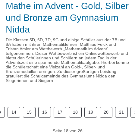
Mathe im Advent - Gold, Silber
und Bronze am Gymnasium
Nidda
Die Klassen 5D, 6D, 7D, 9C und einige Schüler aus der 7B und
8A haben mit ihren Mathematiklehrern Matthias Feick und
Tristan Amler am Wettbewerb „Mathematik im Advent“
teilgenommen. Dieser Wettbewerb ist ein Onlinewettbewerb und
bietet den Schülerinnen und Schülern an jedem Tag in der
Adventszeit eine spannende Mathematikaufgabe. Hierbei konnte
die Schülerschaft eine Vielzahl an Gold-, Silber- und
Bronzemedaillen erringen. Zu dieser großartigen Leistung
gratuliert die Schulgemeinde des Gymnasiums Nidda den
Siegerinnen und Siegern.
3
14
15
16
17
18
19
20
21
Seite 18 von 26