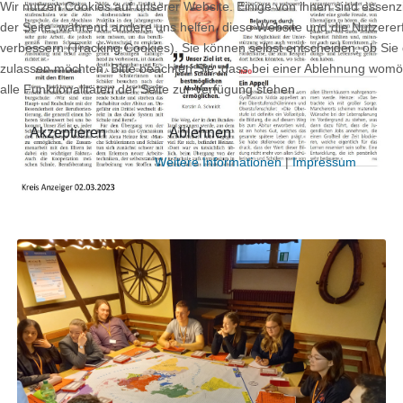
Wir nutzen Cookies auf unserer Website. Einige von ihnen sind essenzie
der Seite, während andere uns helfen, diese Website und die Nutzere
verbessern (Tracking Cookies). Sie können selbst entscheiden, ob Sie
zulassen möchten. Bitte beachten Sie, dass bei einer Ablehnung womö
alle Funktionalitäten der Seite zur Verfügung stehen.
Akzeptieren
Ablehnen
Weitere Informationen
|
Impressum