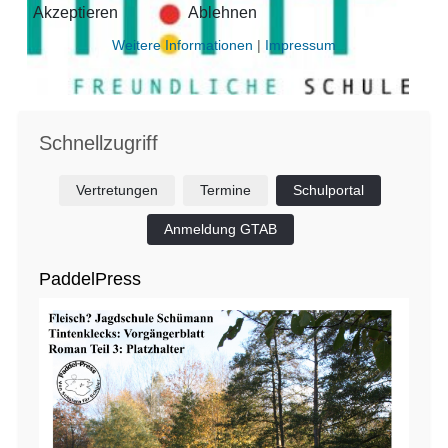
Akzeptieren
Ablehnen
Weitere Informationen
|
Impressum
Schnellzugriff
Vertretungen
Termine
Schulportal
Anmeldung GTAB
PaddelPress