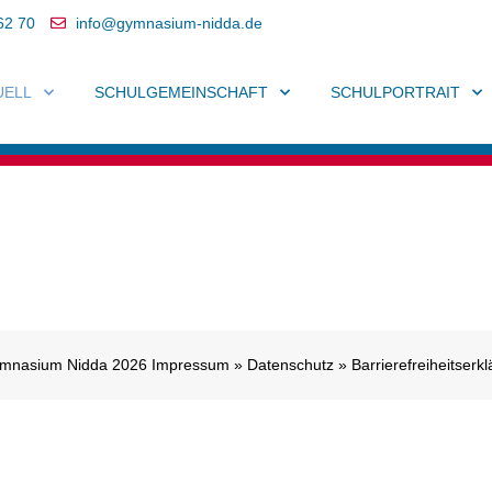
62 70
info@gymnasium-nidda.de
UELL
SCHULGEMEINSCHAFT
SCHULPORTRAIT
l
mnasium Nidda 2026
Impressum
»
Datenschutz
»
Barrierefreiheitserk