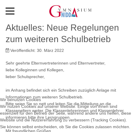
Aktuelles: Neue Regelungen
zum weiteren Schulbetrieb
Veröffentlicht: 30. März 2022
Sehr geehrte Elternvertreterinnen und Elternvertreter,
liebe Kolleginnen und Kollegen,
lieber Schulsprecher,
im Anhang befindet sich ein Schreiben zuzüglich Anlage mit
Informationen zum weiteren Schulbetrieb.
Wir benutzen Cookies
Bitte seien Sie so nett und leiten Sie die Mitteilung an die
Wir nutzen Cookies auf unserer Website. Einige von ihnen sind
Klasseneltern weiter. Die Klassenlehrerinnen und Klassenlehrer
essenziell für den Betrieb der Seite, während andere uns helfen, diese
informieren bitte ihre Lerngruppen.
Website und die Nutzererfahrung zu verbessern (Tracking Cookies).
Sie können selbst entscheiden, ob Sie die Cookies zulassen möchten.
Mit freundlichen Grüßen