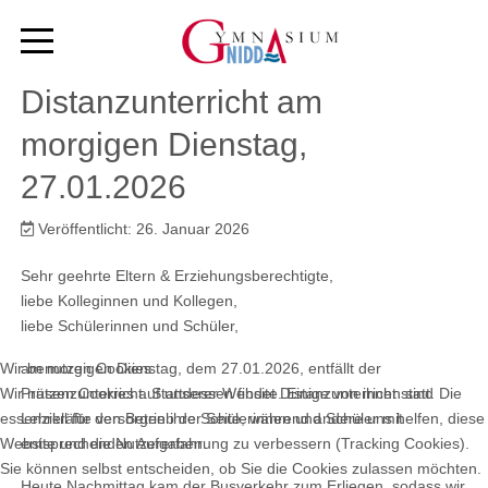
Distanzunterricht am
morgigen Dienstag,
27.01.2026
Veröffentlicht: 26. Januar 2026
Sehr geehrte Eltern & Erziehungsberechtigte,
liebe Kolleginnen und Kollegen,
liebe Schülerinnen und Schüler,
Wir benutzen Cookies
am morgigen Dienstag, dem 27.01.2026, entfällt der
Wir nutzen Cookies auf unserer Website. Einige von ihnen sind
Präsenzunterricht. Stattdessen findet Distanzunterricht statt. Die
essenziell für den Betrieb der Seite, während andere uns helfen, diese
Lehrkräfte versorgen ihre Schülerinnen und Schüler mit
Website und die Nutzererfahrung zu verbessern (Tracking Cookies).
entsprechenden Aufgaben.
Sie können selbst entscheiden, ob Sie die Cookies zulassen möchten.
Heute Nachmittag kam der Busverkehr zum Erliegen, sodass wir