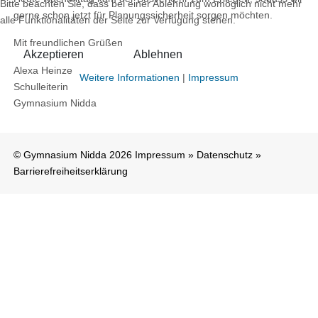
Bitte beachten Sie, dass bei einer Ablehnung womöglich nicht mehr
gerne schon jetzt für Planungssicherheit sorgen möchten.
alle Funktionalitäten der Seite zur Verfügung stehen.
Mit freundlichen Grüßen
Akzeptieren
Ablehnen
Alexa Heinze
Weitere Informationen
|
Impressum
Schulleiterin
Gymnasium Nidda
© Gymnasium Nidda 2026
Impressum
»
Datenschutz
»
Barrierefreiheitserklärung