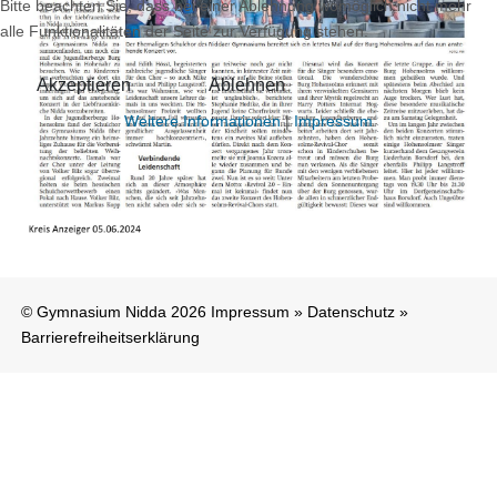
Bitte beachten Sie, dass bei einer Ablehnung womöglich nicht mehr
alle Funktionalitäten der Seite zur Verfügung stehen.
Akzeptieren
Ablehnen
Weitere Informationen
|
Impressum
© Gymnasium Nidda 2026
Impressum
»
Datenschutz
»
Barrierefreiheitserklärung