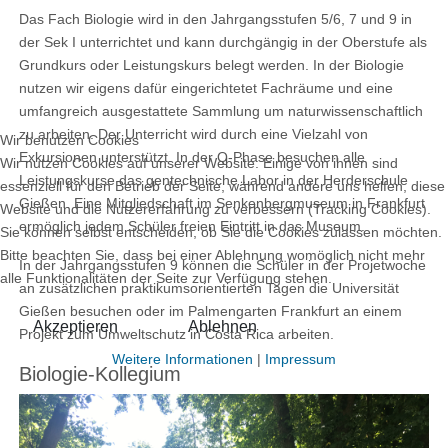
Das Fach Biologie wird in den Jahrgangsstufen 5/6, 7 und 9 in
der Sek I unterrichtet und kann durchgängig in der Oberstufe als
Grundkurs oder Leistungskurs belegt werden. In der Biologie
nutzen wir eigens dafür eingerichtetet Fachräume und eine
umfangreich ausgestattete Sammlung um naturwissenschaftlich
zu arbeiten. Der Unterricht wird durch eine Vielzahl von
Wir benutzen Cookies
Exkursionen unterstützt. In der Q-Phase besuchen alle
Wir nutzen Cookies auf unserer Website. Einige von ihnen sind
Leistungskurse das gentechnische Labor in der Herderschule
essenziell für den Betrieb der Seite, während andere uns helfen, diese
Gießen. Eine Mitgliedschaft im Senkenbergmuseum in Frankfurt
Website und die Nutzererfahrung zu verbessern (Tracking Cookies).
ermöglich jedem Schüler freien Eintritt in das Museum.
Sie können selbst entscheiden, ob Sie die Cookies zulassen möchten.
Bitte beachten Sie, dass bei einer Ablehnung womöglich nicht mehr
In der Jahrgangsstufen 9 können die Schüler in der Projetwoche
alle Funktionalitäten der Seite zur Verfügung stehen.
an zusätzlichen praktikumsorientierten Tagen die Universität
Gießen besuchen oder im Palmengarten Frankfurt an einem
Akzeptieren
Ablehnen
Projekt zum Umweltschutz in Costa Rica arbeiten.
Weitere Informationen
|
Impressum
Biologie-Kollegium