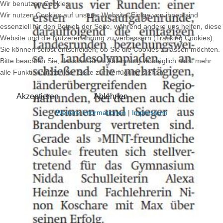
Wir benutzen Cookies
Wir nutzen Cookies auf unserer Website. Einige von ihnen sind
essenziell für den Betrieb der Seite, während andere uns helfen, diese
Website und die Nutzererfahrung zu verbessern (Tracking Cookies).
Sie können selbst entscheiden, ob Sie die Cookies zulassen möchten.
Bitte beachten Sie, dass bei einer Ablehnung womöglich nicht mehr
alle Funktionalitäten der Seite zur Verfügung stehen.
Akzeptieren
Ablehnen
Weitere Informationen
|
Impressum